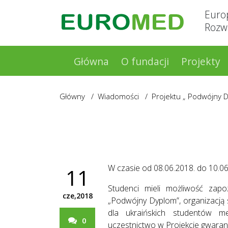
Euro
Rozwo
Główna
O fundacji
Projekty
Główny
/
Wiadomości
/
Projektu „ Podwójny 
W czasie od 08.06.2018. do 10.06
11
Studenci mieli możliwość zap
cze,2018
„Podwójny Dyplom”, organizacją
dla ukraińskich studentów me
0
uczestnictwo w Projekcie gwaran