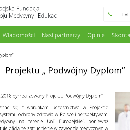
pejska Fundacja
ju Medycyny i Edukacji
Tel:
Wiadomości
Nasi partnerzy
Opinie
Skonta
Dyplom”
Projektu „ Podwójny Dyplom”
.2018 był realizowany Projekt „ Podwójny Dyplom”.
oznac się z warunkami uczestnictwa w Projekcie
 systemu ochrony zdrowia w Polsce i perspektywami
dycyny na terenie Unii Europejskiej, ponieważ
tuje oficjalne zatrudnienie w zawodzie medycznym w